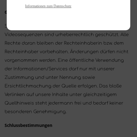
Informationen zum Datenschutz
Geistiges Eigentum
Sämtliche Inhalte, das Layout sowie allfällige Ton- und
Videosequenzen sind urheberrechtlich geschützt. Alle
Rechte daran bleiben der Rechteinhaberin bzw. dem
Rechteinhaber vorbehalten. Änderungen dürfen nicht
vorgenommen werden. Eine öffentliche Verwendung
der Informationen/Services darf nur mit unserer
Zustimmung und unter Nennung sowie
Ersichtlichmachung der Quelle erfolgen. Das bloße
Verlinken auf unsere Inhalte unter gleichzeitigem
Quellhinweis steht jedermann frei und bedarf keiner
besonderen Genehmigung.
Schlussbestimmungen