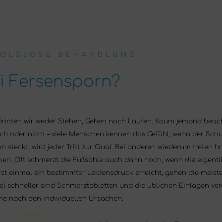
FOLGLOSE BEHANDLUNG
bei Fersensporn?
e könnten wir weder Stehen, Gehen noch Laufen. Kaum jemand beach
tlich oder nicht – viele Menschen kennen das Gefühl, wenn der Sc
en steckt, wird jeder Tritt zur Qual. Bei anderen wiederum trete
en. Oft schmerzt die Fußsohle auch dann noch, wenn die eigentli
rst einmal ein bestimmter Leidensdruck erreicht, gehen die meis
iel schneller sind Schmerztabletten und die üblichen Einlagen ver
he nach den individuellen Ursachen.