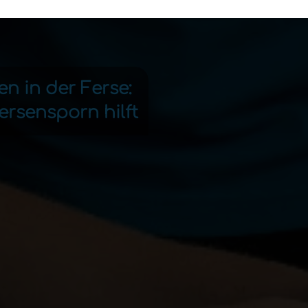
n in der Ferse:
ersensporn hilft