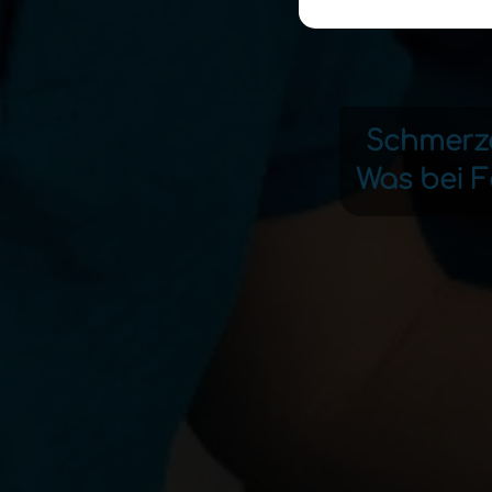
Schmerze
Was bei F