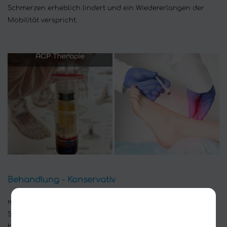
Schmerzen erheblich lindert und ein Wiedererlangen der
Mobilität verspricht.
Behandlung - Konservativ
manuelle Therapie, maßgefertigte Einlagen von unserem
Schuhmachermeister, Spreizfußbandagen, Infiltration, ACP
bzw. Eigenbluttherapie und Stoßwellentherapie