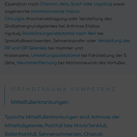
(Operation nach
Chevron, Akin, Scarf oder Lapidus
) sowie
sogenannte
minimalinvasive Hallux-
Chirurgie
. Knochenabtragung oder Versteifung des
Großzehengrundgelenkes bei Arthrose (Hallux
rigidus),
Rückkürzungsosteotomie nach Weil
bei
Spreizfußbeschwerden, Sehnentransfer oder
Versteifung des
PIP und DIP Gelenkes
bei Hammer und
Krallenzehe,
Umstellungsosteotomie
bei Fehlstellung der 5.
Zehe,
Neuromentfernung
bei Mortonneurom des Vorfußes.
ORTHOTRAUMA KOMPETENZ
Mittelfußerkrankungen
Typische Mittelfußerkrankungen sind: Arthrose der
Mittelfußgelenke, Plattfuß bzw. Knick/Senkfuß,
Ballenhohlfuß, Sehnenschmerzen, Charcot-