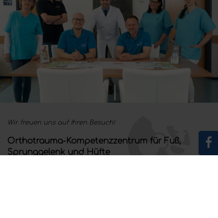
Wir freuen uns auf Ihren Besuch!
Orthotrauma-Kompetenzzentrum für Fuß,
Sprunggelenk und Hüfte
Ausreichend Parkplätze sind vorhanden.
Terminanfragen nehmen wir gerne per Telefon oder E-Mail
entgegen.
Peter-Rosegger-Straße 110, 8052 Graz - Wetzelsdorf