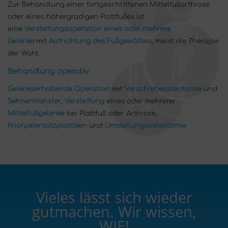
Zur Behandlung einer fortgeschrittenen Mittelfußarthrose
oder eines höhergradigen Plattfußes ist
eine
Versteifungsoperation eines oder mehrere
Gelenke
mit
Aufrichtung des Fußgewölbes
, meist die Therapie
der Wahl.
Behandlung operativ:
Gelenkserhaltende Operation
mit
Verschiebeosteotomie
und
Sehnentransfer
,
Versteifung
eines oder mehrerer
Mittelfußgelenke
bei Plattfuß oder Arthrose,
Knorpelersatzplastiken
und
Umstellungsosteotomie
Vieles lässt sich wieder
gutmachen. Wir wissen,
WIE!